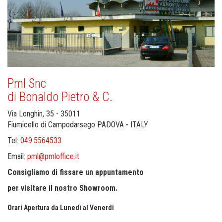
Pml Snc
di Bonaldo Pietro & C.
Via Longhin, 35 - 35011
Fiumicello di Campodarsego PADOVA - ITALY
Tel:
049.5564533
Email:
pml@pmloffice.it
Consigliamo di fissare un appuntamento
per visitare il nostro Showroom.
Orari Apertura da Lunedì al Venerdì