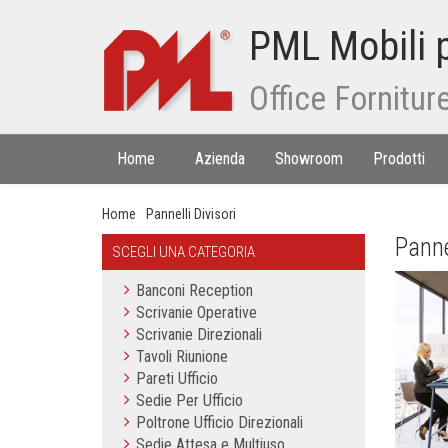
PML Mobili p
Office Fornitur
Home
Azienda
Showroom
Prodotti
Home
Pannelli Divisori
Panne
SCEGLI UNA CATEGORIA
Banconi Reception
Scrivanie Operative
Scrivanie Direzionali
Tavoli Riunione
Pareti Ufficio
Sedie Per Ufficio
Poltrone Ufficio Direzionali
Sedie Attesa e Multiuso