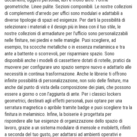
geometriche. Linee pulite. Sezioni componibili. Le nostre collezioni
di complementi d’arredo per uffici sono modulari e adattabili a
diverse tipologie di spazi ed esigenze. Per darti la possibilità di
selezionare i materiali e il design più in linea con il tuo stile, le
nostre collezioni di armadiature per l’ufficio sono personalizzabili
nelle finiture, nei piedini e nelle maniglie. Puoi scegliere, ad
esempio, tra scocche metalliche o in essenza melaminica e tra
ante a battente o scorrevoli, per risparmiare spazio. Sono
disponibili anche i modelli di cassettiere dotati di rotelle, pratici da
muovere per configurare uno spazio sempre nuovo e adattarlo alle
necessità in continua trasformazione. Anche le librerie ti offrono
infinite possibilità di personalizzazione, non solo delle finiture, ma
anche dal punto di vista della composizione dei piani, che possono
essere a giorno o con l’aggiunta di ante. Per i classici lockers
geometrici, destinati agli effetti personali, puoi optare per una
serratura magnetica o apribile tramite badge e puoi scegliere tra la
finitura in melaminico. Infine, la boiserie è progettata per
rispondere alle tue esigenze di organizzazione dello spazio di
lavoro, grazie a un sistema modulare di mensole e mobiletti, rifiniti
a seconda del tuo gusto, per adattarsi ad ambienti operativi e