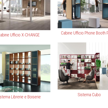
Cabine Ufficio Phone Booth 
abine Ufficio X-CHANGE
Sistema Cubo
stema Librerie e Boiserie