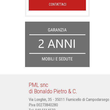
CONTATTACI
PML snc
di Bonaldo Pietro & C.
Via Longhin, 35 - 35011 Fiumicello di Campodarsego
P.iva 00273840280