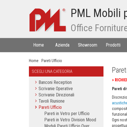
PML Mobili p
Office Fornitur
Home
Azienda
Showroom
Prodotti
Home
Pareti Ufficio
Pareti
SCEGLI UNA CATEGORIA
>
RICHIE
Banconi Reception
Scrivanie Operative
Pareti di
Scrivanie Direzionali
Discrezio
Tavoli Riunione
acustich
Pareti Ufficio
compositi
Pareti in Vetro per Ufficio
funzionali
Pareti in Vetro Division Mood
Ogni nost
Moduli Pareti Ufficio Over
progettua