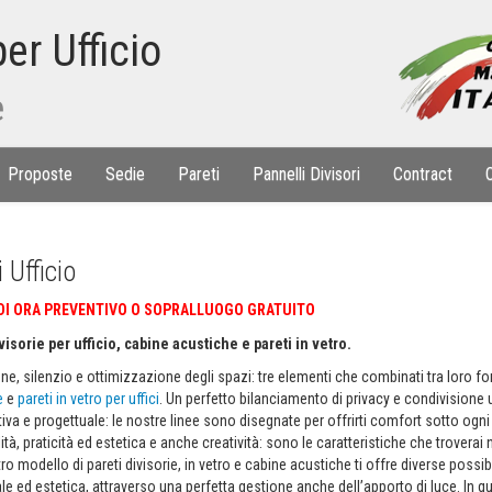
er Ufficio
e
Proposte
Sedie
Pareti
Pannelli Divisori
Contract
 Ufficio
DI ORA PREVENTIVO O SOPRALLUOGO GRATUITO
visorie per ufficio, cabine acustiche e pareti in vetro.
ne, silenzio e ottimizzazione degli spazi: tre elementi che combinati tra loro f
e
e
pareti in vetro per uffici
. Un perfetto bilanciamento di privacy e condivisione 
va e progettuale: le nostre linee sono disegnate per offrirti comfort sotto ogni p
tà, praticità ed estetica e anche creatività: sono le caratteristiche che troverai n
ro modello di pareti divisorie, in vetro e cabine acustiche ti offre diverse possi
le ed estetica, attraverso una perfetta gestione anche dell’apporto di luce. In q