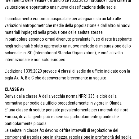
riferimento delle sedute da ufficio EN1335:2020 introduce nuovi criteri di
valutazione e soprattutto una nuova classificazione delle sedie.
Il cambiamento era ormai auspicabile per adeguarsi da un lato alle
variazioni antropometriche medie della popolazione e dall’altro ai nuovi
materiali impiegati nella produzione delle sedute stesse.
In particolare essendo ormai divenuto prevalente l’uso di rete traspirante
negli schienali è stato approvato un nuovo metodo di misurazione dello
schienale in ISO (International Standar Organization), e cioè a livello
internazionale e non solo europeo.
L’edizione 1335:2020 prevede 4 classi di sedie da ufficio indicate con la
sigla Ax, A, B e C che descriveremo brevemente in seguito.
CLASSE Ax
Deriva dalla classe A della vecchia norma NPR1335, e cioè della
normativa per sedie da ufficio precedentemente in vigore in Olanda.
E’ una classe di sedute pensate prevalentemente per i mercati del nord
Europa, dove la gente può essere sia particolarmente grande che
particolarmente piccola.
Le sedute in classe Ax devono offrire intervalli di regolazione dei
componenti (regolazione in altezza, regolazione in profondità del sedile,