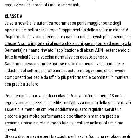
regolazione dei braccioli) molto importanti.
CLASSE A
La vera novità e la autentica scommessa per la maggior parte degli
operatori del settore in Europa è rappresentata dalle sedute in classe A.
Rispetto alla edizione precedente
i cambiamenti previsti per la seduta in
classe A sono importanti al punto che alcuni paesi (come ad esempio la
Germania) ne hanno rinviato l’applicazione di alcuni ANNI, estendendo di
fatto la validità della vecchia normativa per questo periodo.
Saranno necessarie molte risorse e sforzi impegnativi da parte delle
industrie del settore, per ottenere questa omologazione, che prevede
componenti per sedie da ufficio più performanti e coordinati in maniera
ben precisa tra loro.
Per esempio la nuova sedia in classe A deve offrire almeno 13 cm di
regolazione in altezza del sedile, ma l’altezza minima della seduta dovrà
essere di almeno 40 cm. Per soddisfare questo requisito servirà un
pistone a gas molto performante e coordinato in maniera precisa
assieme a base e ruote in modo tale da rientrare nella quota minima
prevista.
Stesso discorso vale per i braccioli, per il sedile (con una regolazione di