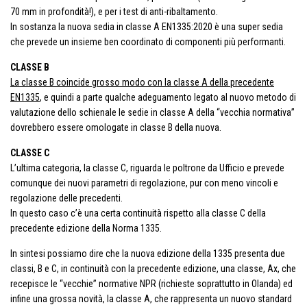
70 mm in profondità!), e per i test di anti-ribaltamento.
In sostanza la nuova sedia in classe A EN1335:2020 è una super sedia
che prevede un insieme ben coordinato di componenti più performanti.
CLASSE B
La classe B coincide grosso modo con la classe A della precedente
EN1335
, e quindi a parte qualche adeguamento legato al nuovo metodo di
valutazione dello schienale le sedie in classe A della “vecchia normativa”
dovrebbero essere omologate in classe B della nuova.
CLASSE C
L’ultima categoria, la classe C, riguarda le poltrone da Ufficio e prevede
comunque dei nuovi parametri di regolazione, pur con meno vincoli e
regolazione delle precedenti.
In questo caso c’è una certa continuità rispetto alla classe C della
precedente edizione della Norma 1335.
In sintesi possiamo dire che la nuova edizione della 1335 presenta due
classi, B e C, in continuità con la precedente edizione, una classe, Ax, che
recepisce le “vecchie” normative NPR (richieste soprattutto in Olanda) ed
infine una grossa novità, la classe A, che rappresenta un nuovo standard