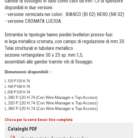
Gambe di sostegno In tubo conifi cato da mm 1,5 di spessore
disponibili in due versioni:
- versione verniciata nei colori : BIANCO (BI 02) NERO (NR 02)
- versione CROMATA LUCIDA.
Entrambe le tipologie hanno piedini livellatori presso-fusi
in lega metallica cromata, con campo di regolazione di mm 20.
Telai strutturali in tubolare metallico
sezione rettangolare 50 x 25 sp. mm.1,5,
assemblati alle gambe tramite viti di fissaggio.
Dimensioni disponibili :
L.120 P.120 H.74
L.160 P.160 H.74
L.200 P.120 H.74
L.280 P.120 H.74
(Con Wire-Manager e Top-Access)
L.320 P.120 H.74 (Con Wire-Manager e Top-Access)
L.360 P.120 H.74 (Con Wire-Manager e Top-Access)
Clicca per la serie E
nosi-Evo completa
Cataloghi PDF