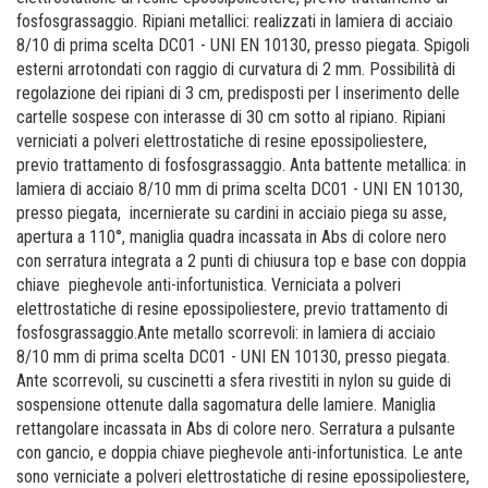
fosfosgrassaggio.​ Ripiani metallici: realizzati in lamiera di acciaio
8/10 di prima scelta DC01 - UNI EN 10130, presso piegata. Spigoli
esterni arrotondati con raggio di curvatura di 2 mm. Possibilità di
regolazione dei ripiani di 3 cm, predisposti per l inserimento delle
cartelle sospese con interasse di 30 cm sotto al ripiano. Ripiani
verniciati a polveri elettrostatiche di resine epossipoliestere,
previo trattamento di fosfosgrassaggio.​ Anta battente metallica: in
lamiera di acciaio 8/10 mm di prima scelta DC01 - UNI EN 10130,
presso piegata, incernierate su cardini in acciaio piega su asse,
apertura a 110°, maniglia quadra incassata in Abs di colore nero
con serratura integrata a 2 punti di chiusura top e base con doppia
chiave pieghevole anti-infortunistica. Verniciata a polveri
elettrostatiche di resine epossipoliestere, previo trattamento di
fosfosgrassaggio.​Ante metallo scorrevoli: in lamiera di acciaio
8/10 mm di prima scelta DC01 - UNI EN 10130, presso piegata.
Ante scorrevoli, su cuscinetti a sfera rivestiti in nylon su guide di
sospensione ottenute dalla sagomatura delle lamiere. Maniglia
rettangolare incassata in Abs di colore nero. Serratura a pulsante
con gancio, e doppia chiave pieghevole anti-infortunistica. Le ante
sono verniciate a polveri elettrostatiche di resine epossipoliestere,