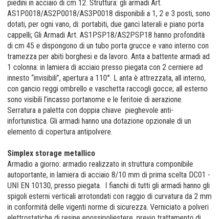
piedini in acciaio di cm 12. Struttura: gli armadi Art.
AS1P0018/AS2P0018/AS3P0018 disponibili a 1, 2 e 3 posti, sono
dotati, per ogni vano, di: portabiti, due ganci laterali e piano porta
cappelli; Gli Armadi Art. AS1PSP18/AS2PSP18 hanno profondità
di cm 45 e dispongono di un tubo porta grucce e vano interno con
tramezza per abiti borghesi e da lavoro.
Anta a battente armadi ad
1 colonna: in lamiera di acciaio presso piegata con 2 cerniere ad
innesto “invisibili”, apertura a 110°. L anta è attrezzata, all interno,
con gancio reggi ombrello e vaschetta raccogli gocce; all esterno
sono visibili l’incasso portanome e le feritoie di aerazione.
Serratura a paletta con doppia chiave pieghevole anti-
infortunistica.​ Gli armadi hanno una dotazione opzionale di un
elemento di copertura antipolvere.
Simplex storage metallico
Armadio a giorno: armadio realizzato in struttura componibile
autoportante, in lamiera di acciaio 8/10 mm di prima scelta DC01 -
UNI EN 10130, presso piegata. I fianchi di tutti gli armadi hanno gli
spigoli esterni verticali arrotondati con raggio di curvatura da 2 mm
in conformità delle vigenti norme di sicurezza. Verniciato a polveri
elettrostatiche di resine epossipoliestere, previo trattamento di