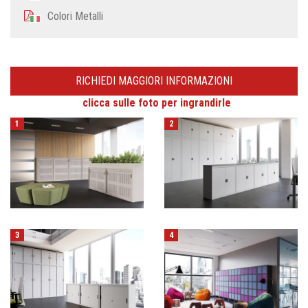
Colori Metalli
RICHIEDI MAGGIORI INFORMAZIONI
clicca sulle foto per ingrandirle
1
2
3
4