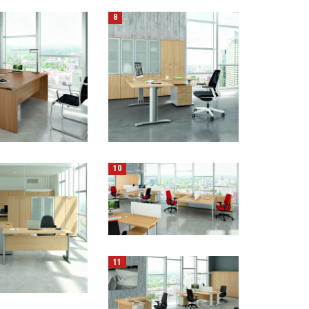
8
10
11