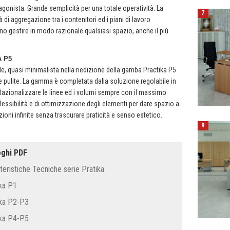
agonista. Grande semplicità per una totale operatività. La
7
tà di aggregazione tra i contenitori ed i piani di lavoro
o gestire in modo razionale qualsiasi spazio, anche il più
 P5
e, quasi minimalista nella riedizione della gamba Practika P5
ee pulite. La gamma è completata dalla soluzione regolabile in
Razionalizzare le linee ed i volumi sempre con il massimo
 flessibilità e di ottimizzazione degli elementi per dare spazio a
oni infinite senza trascurare praticità e senso estetico.
9
oghi PDF
teristiche Tecniche serie Pratika
ka P1
ika P2-P3
ika P4-P5