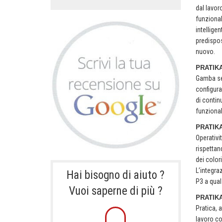
dal lavor
funzional
intellige
predispos
nuovo.
PRATIKA
Gamba sem
configura
di continu
funzional
PRATIKA
Operativi
rispettan
dei colo
L’integra
Hai bisogno di aiuto ?
P3 a qual
Vuoi saperne di più ?
PRATIK
Pratica, 
lavoro co