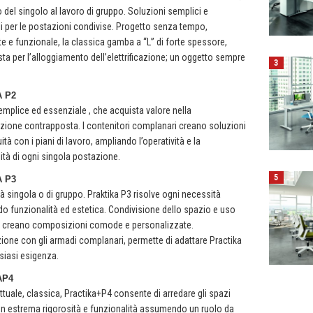
o del singolo al lavoro di gruppo. Soluzioni semplici e
i per le postazioni condivise. Progetto senza tempo,
nte e funzionale, la classica gamba a “L” di forte spessore,
ta per l’alloggiamento dell’elettrificazione; un oggetto sempre
3
 P2
plice ed essenziale , che acquista valore nella
zione contrapposta. I contenitori complanari creano soluzioni
ità con i piani di lavoro, ampliando l’operatività e la
ità di ogni singola postazione.
5
 P3
tà singola o di gruppo. Praktika P3 risolve ogni necessità
do funzionalità ed estetica. Condivisione dello spazio e uso
ri creano composizioni comode e personalizzate.
zione con gli armadi complanari, permette di adattare Practika
siasi esigenza.
AP4
attuale, classica, Practika+P4 consente di arredare gli spazi
n estrema rigorosità e funzionalità assumendo un ruolo da