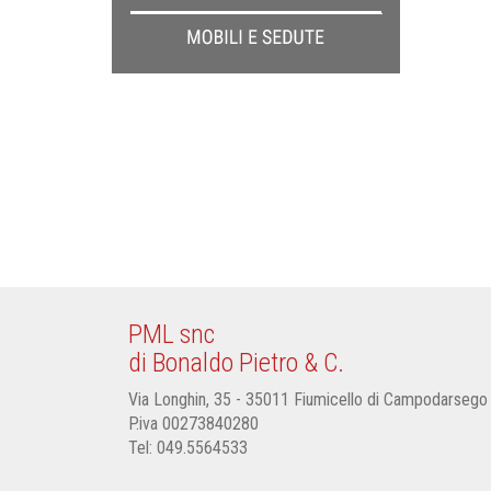
PML snc
di Bonaldo Pietro & C.
Via Longhin, 35 - 35011 Fiumicello di Campodarsego
P.iva 00273840280
Tel:
049.5564533