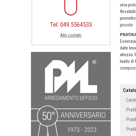
vera prot
flessibili
permetton
Tel: 049.5564533
piccolo.
PRATIKA
Altri contatti
Essenzial
dalle lin
altezza. 
livello di
composizi
Catal
Carat
Prati
Prat
Prat